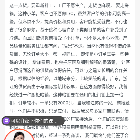
这一点货，要重新排工，工厂不愿生产，走货也麻烦， 要走拼
箱，这种小单，客户也不愿做L/C，虽然客户给的价格可能高一
些，但麻烦不少，提高价格和费用，客户能接受就做，不行也
省了很多麻烦，基于这种心理许多下类似订单的客户都受到了
冷遇。而且即使供货商接受了小订单，也不是太用心地做，产
品质量和服务往往都有问，”后患“不少。当然也有做得不借的供
货商，无论订单大小，都一视同仁， 即使是小订单需要一些特
殊的设计， 增加费用，也会把原因及细则解释的很清楚， 让客
户感觉到这样的供货商值得信任，可以与之建立长期的合作关
系。根据以往的经验，以地域来分，比较笼统的说，广东，浙
江的供货商由于与国际接轨比较早，在这方面做得较好，我曾
经找过一种厨柜暗锁，这种暗锁要在通用的柜门锁上加一暗
扣，订量较小，一单只有2000只，当我和江苏的一家厂商接触
时，他们并不积极，只是应付， 然后我又与多家厂商联系，情
况大同小异，而我与一家广东的厂家接洽后， 他们的态度就很
可以介绍下你们的课程么？
积极，虽然报价偏高，但各项费用明细列举清楚，可以看出他
们确是认真对待的，经过一系列商谈， 我们最终与他们签了合