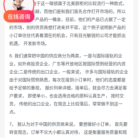
约， 现在，由于这一暗锁属于北美厨柜的比较流行一种款式，
订单已经越来越，而他们是和我们首先合作打开市场的，所以
也分享了这一产品的一桶金，目前，他们的产品已占据了一定
的市场，别的供货商想打进来并不容，这个例子说明新产品的
小订单往往代表着潜在的机会，只有目光敏锐的公司才能抓出
机遇， 开发新市场。
6. 我们通常把中国的供应商分为两类，一是与国际接轨的企
业，如外商投资企业，广东等开放地区按国际惯例经营的内资
企业;二是传统的出口企业，一般来说， 许多与国际接轨的企业
由于对国际惯例熟悉，每次在接到小订单时，他们的态度都是
给予足够的重视， 报价列单详细，接单后，就会尽力去满足客
户要求， 即使单小，也会选用合格的原料认真生产， 按时交
货， 传统的出口企业，在观念上比较落后，常常做不到这一
点。
7。 我认为对于中国的供货商来说， 要想做好小订单， 首先要
转变观念，订单不论大小都认真对待， 这是衡量服务质量和观