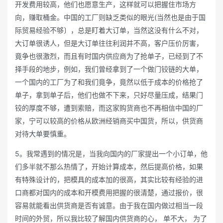
开发费用较高，他们也愿意生产，这样就可以把握住市场方
向，赚取桶金。中国的工厂则缺乏类似的眼光(当然也是由于国
际贸易经验不够〕，总是盯着大订单，当然这没有什么不对，
大订单很诱人，但是大订单往往利润并不高，客户压价厉害，
竟争也很激烈，而且有时国内供应商为了抢单子，已经到了不
择手段的地步，例如，我们曾经拿到了一个做门铰链的大单，
一个国内的工厂为了和我们竟争，竟然以低于成本的价格抢了
单子，拿到单子后，他们也做不下来，只好尽量压成，结果门
铰的厚度不够，遭到索赔，而这家购货商也不再相信中国的厂
家，宁可以较高的价格从欧洲经销商买中国货，所以，供货商
对待大单要慎重。
5。我常遇到的情况是，当我向国内的厂家提出一个小订单，他
们多半就不那么热情了，开始计算成本，然后提高价格，如果
有特殊设计的，把模具的成本加的很高，其实比较有经验的进
口商都对国内的成本和开模费用把握的很清楚，通过报价，很
容易就能看出供货商是否有诚意。由于我在国内做过相当一段
时间的外贸，所以我比较了解国内供货商的心， 单不大， 为了