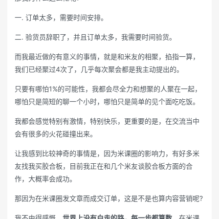
一. 订单太多，需要时间安排。
二. 验货员辞职了，并且订单太多，我需要时间验货。
而我最近做的有意义的事情，就是和米友的相聚，掐指一算，
我们已经聚过4次了，几乎每次聚会都是我主动提出的。
只要有哪怕1%的可能性，我都会尽全力和想聚的人聚在一起，
哪怕只是简短的聊一个小时，哪怕只是简单的见个面吃吃饭。
我都会感觉特别有激情，特别快乐，更重要的是，在交流当中
会有很多的火花碰撞出来。
让我感到比较神奇的事情是，因为米课圈的影响力，有好多米
友找我买胶合板，目前我正在和几个米友谈胶合板方面的合
作，大概率会成功。
那因为在米课圈发文章而成交订单，这是不是也算内容营销呢?
我不由得感慨，
世界上没有白走的路，每一步都算数
，在米课