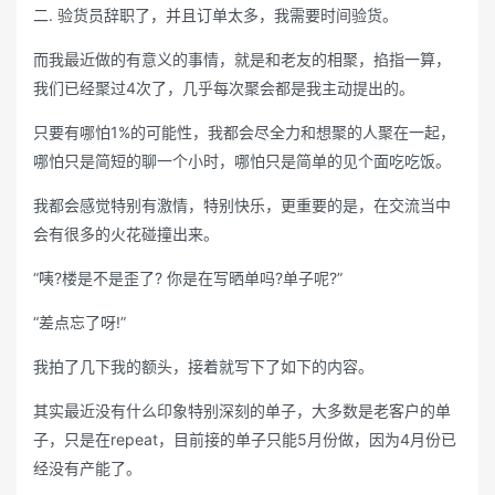
二. 验货员辞职了，并且订单太多，我需要时间验货。
而我最近做的有意义的事情，就是和老友的相聚，掐指一算，
我们已经聚过4次了，几乎每次聚会都是我主动提出的。
只要有哪怕1%的可能性，我都会尽全力和想聚的人聚在一起，
哪怕只是简短的聊一个小时，哪怕只是简单的见个面吃吃饭。
我都会感觉特别有激情，特别快乐，更重要的是，在交流当中
会有很多的火花碰撞出来。
“咦?楼是不是歪了? 你是在写晒单吗?单子呢?”
“差点忘了呀!”
我拍了几下我的额头，接着就写下了如下的内容。
其实最近没有什么印象特别深刻的单子，大多数是老客户的单
子，只是在repeat，目前接的单子只能5月份做，因为4月份已
经没有产能了。