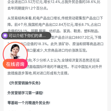
企业进出口3.52万亿元,增长12.4%,占我外贸总值的38.6%,比
去年同期提升1.2个百分点。
从贸易结构来看,机电产品出口增长,传统劳动密集型产品出口下
降。前4个月,我国机电产品出口2.84万亿元,增长8.7%,占出口
总值的59.1%。同期,服装、纺织品、家具、鞋类、塑料制品、
可以介绍下你们的课程么？
箱包、玩具等7大类劳动密集型产品合计出口8807.2亿元,下降
2.4%,占出口总值的18.3%。此外,铁矿砂、原油和铜等商品进口
量增加,大豆进口量减少,大宗商品进口均价涨跌互现。
对近期外贸走向,不少分析人士认为,全球经济复苏态势还在延
续,但出口仍然面临国际环境的不确定性。不过中国加大对外开
放措施逐步落地,将对进口形成有力支撑。
《外贸营销操作实务》
外贸营销学习第一课程!
零基础一个月精通外贸业务!