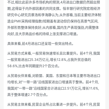
不过,相比此前许多市场机构的预测,4月进出口数据仍然超出预
期,这得益于内外部因素的共同支撑。恒丰银行研究院宏观经济
研究中心研究员蔡浩和李海静认为,从外部看,当前主要经济体制
造业PMI(采购经理指数)短期虽有波动但仍保持在高景气区间,
外部形势整体保持良好;从内部看,国内生产表现强劲,内需整体
向好,且大宗商品价格的持续上涨支撑进口增速。
具体来看,前4月进出口还呈现一些突出特点。
从贸易方式来看,一般贸易快速增长且比重提升。前4个月,我国
一般贸易进出口5.34万亿元,增长12.8%,占我外贸总值的
58.6%,比去年同期提升2个百分点。
从贸易伙伴来看,对欧盟、美国、东盟和日本等主要市场进出口
均增长,对“一带一路”沿线国家进出口增速高于整体。前4个月,
我国对“一带一路”沿线国家合计进出口2.51万亿元,增长11.6%,
高于整体增速2.7个百分点。
从贸易主体来看,民营企业所占比重进一步提升。前4个月,民营